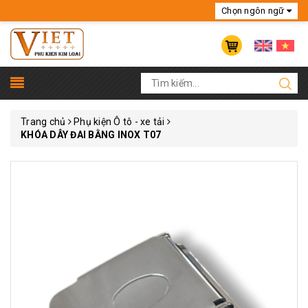
Chọn ngôn ngữ
Tiếng Anh
Tiếng Việt
France
China
Trang chủ
Phụ kiện Ô tô - xe tải
KHÓA DÂY ĐAI BẰNG INOX T07