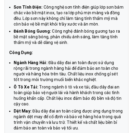
Sơn Tĩnh Điện:
Công nghệ sơn tĩnh điện giúp lớp sơn bám
chắc vào bề mặt inox, tạo ra lớp phủ mịn màng và đồng
đều. Lớp sơn này không chỉ làm tăng tính thẩm mỹ mà
còn bảo vệ bề mặt khỏi trầy xước và ăn mòn.
Đánh Bóng Gương:
Công nghệ đánh bóng gương tạo ra
bề mặt sáng bóng, phản chiếu ánh sáng, làm tăng tính
thẩm mỹ và dễ dàng vệ sinh.
Công Dụng:
Ngành Hàng Hải:
Đầu dây đai an toàn được sử dụng
rộng rãi trong ngành hàng hải để đảm bảo an toàn cho
người và hàng hóa trên tàu. Chất liệu inox chống gỉ sét
tốt trong môi trường muối biển khắc nghiệt.
Ô Tô Xe Tải:
Trong ngành ô tô và xe tải, đầu dây đai an
toàn giúp bảo vệ người lái và hành khách trong các tình
huống khẩn cấp. Chất liệu inox đảm bảo độ bền và độ tin
cậy cao.
Dệt May:
Đầu dây đai an toàn cũng được ứng dụng trong
ngành dệt may để cố định và bảo vệ hàng hóa trong quá
trình vận chuyển và lưu trữ. Thiết kế và chất liệu bền bỉ
đảm bảo an toàn và bảo vệ tối ưu.