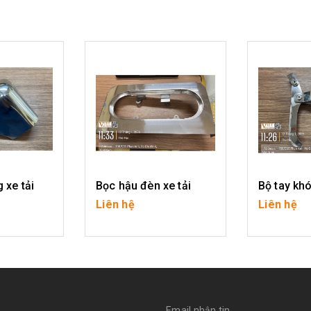
 xe tải
Bọc hậu đèn xe tải
Liên hệ
Liên hệ
IẾT
CHI TIẾT
CH