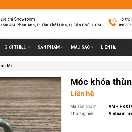
Địa chỉ Showroom
Hỗ trợ
158/C34 Phan Anh, P. Tân Thới Hòa, Q. Tân Phú, HCM
090306
GIỚI THIỆU
SẢN PHẨM
MÀU SẮC
LIÊN HỆ
xe tải
Móc khóa thùng
Liên hệ
Mã sản phẩm:
VMH.PKXT
Thương hiệu:
Vietnam me