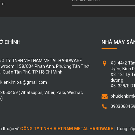
hẩm
Ở CHÍNH
NHÀ MÁY SẢ
NG TY TNHH VIETNAM METAL HARDWARE
X3: 44/2 Tâ
wroom: 158/C34 Phan Anh, Phường Tân Thới
Uyên, Bình 
, Quận Tân Phú, TP. Hồ Chí Minh
X2: 121 Lý 
dương
kienkimloai@gmail.com
X5: 338/E D
03060459
(Whatsapps, Viber, Zalo, Wechat,
phukienkim
e)
090306045
n thuộc về
CÔNG TY TNHH VIETNAM METAL HARDWARE
|
Cung cấp