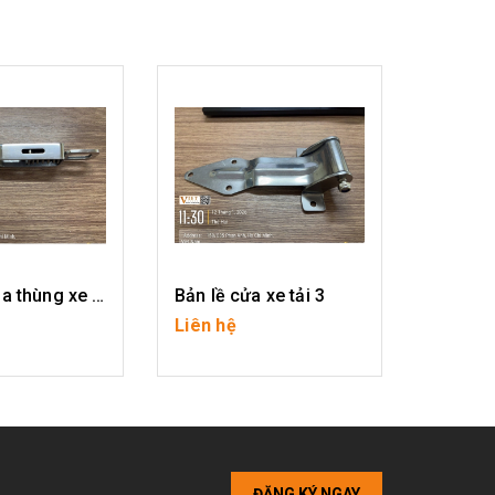
Bộ tay khóa thùng xe tải
Bản lề cửa xe tải 3
Liên hệ
Liên hệ
I TIẾT
CHI TIẾT
ĐĂNG KÝ NGAY