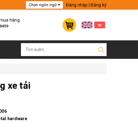
Đăng nhập
|
Đăng ký
Chọn ngôn ngữ
Tiếng Anh
 mua hàng
Tiếng Việt
0459
France
China
 xe tải
006
tal hardware