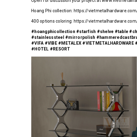
Open for discussion your project at www.vietmetal
Hoang Phi collection: https://vietmetalhardware.c
400 options coloring: https://vietmetalhardware.com
#hoangphicollection
#starfish
#shelve
#table
#ch
#stainlesssteel
#mirrorpolish
#hammeredcastbr
#VIFA
#VIBE
#METALEX
#VIETMETALHARDWARE
#HOTEL
#RESORT