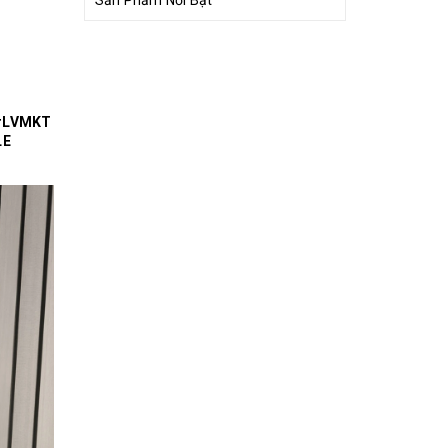
Sản Phẩm Nổi Bật
#LVMKT
LE