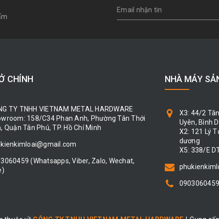
hẩm
Ở CHÍNH
NHÀ MÁY SẢ
NG TY TNHH VIETNAM METAL HARDWARE
X3: 44/2 Tâ
wroom: 158/C34 Phan Anh, Phường Tân Thới
Uyên, Bình 
, Quận Tân Phú, TP. Hồ Chí Minh
X2: 121 Lý 
dương
kienkimloai@gmail.com
X5: 338/E D
03060459
(Whatsapps, Viber, Zalo, Wechat,
phukienkim
e)
090306045