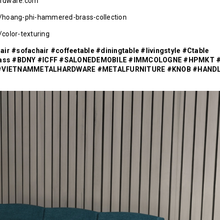
hardware.com
om/hoang-phi-hammered-brass-collection
/color-texturing
air
#sofachair
#coffeetable
#diningtable
#livingstyle
#Ctable
ass
#BDNY
#ICFF
#SALONEDEMOBILE
#IMMCOLOGNE
#HPMKT
#VIETNAMMETALHARDWARE
#METALFURNITURE
#KNOB
#HAND