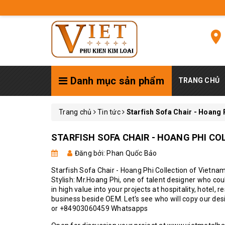
Danh mục sản phẩm
TRANG CHỦ
Trang chủ
Tin tức
Starfish Sofa Chair - Hoang 
STARFISH SOFA CHAIR - HOANG PHI CO
Đăng bởi: Phan Quốc Bảo
Starfish Sofa Chair - Hoang Phi Collection of Vietn
Stylish: Mr.Hoang Phi, one of talent designer who coul
in high value into your projects at hospitality, hotel, r
business beside OEM. Let's see who will copy our des
or +84903060459 Whatsapps