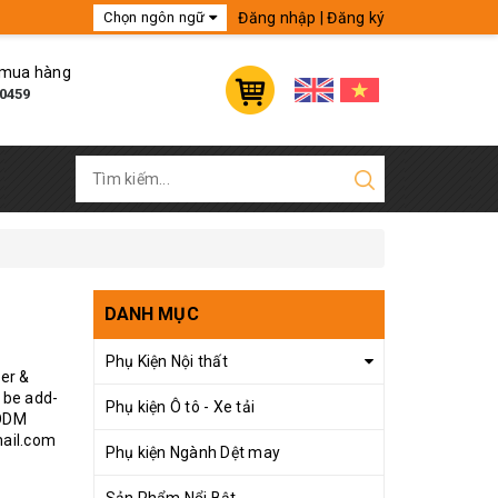
Đăng nhập
|
Đăng ký
Chọn ngôn ngữ
Tiếng Anh
 mua hàng
Tiếng Việt
0459
France
China
DANH MỤC
Phụ Kiện Nội thất
er &
n be add-
Phụ kiện Ô tô - Xe tải
 ODM
mail.com
Phụ kiện Ngành Dệt may