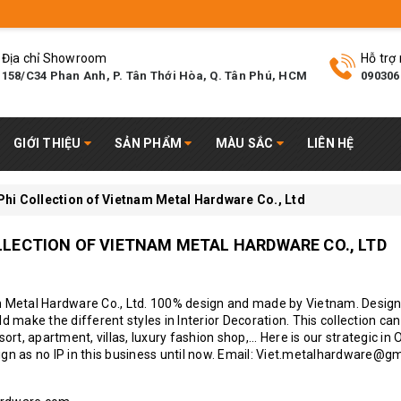
Địa chỉ Showroom
Hỗ trợ
158/C34 Phan Anh, P. Tân Thới Hòa, Q. Tân Phú, HCM
090306
GIỚI THIỆU
SẢN PHẨM
MÀU SẮC
LIÊN HỆ
Phi Collection of Vietnam Metal Hardware Co., Ltd
LLECTION OF VIETNAM METAL HARDWARE CO., LTD
am Metal Hardware Co., Ltd. 100% design and made by Vietnam. Design
d make the different styles in Interior Decoration. This collection ca
esort, apartment, villas, luxury fashion shop,... Here is our strategic in
ign as no IP in this business until now. Email: Viet.metalhardware@g