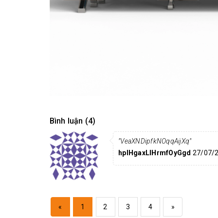
Bình luận (4)
"VeaXNDipfkNOqqAijXq"
hpIHgaxLIHrmfOyGgd
27/07/
«
1
2
3
4
»