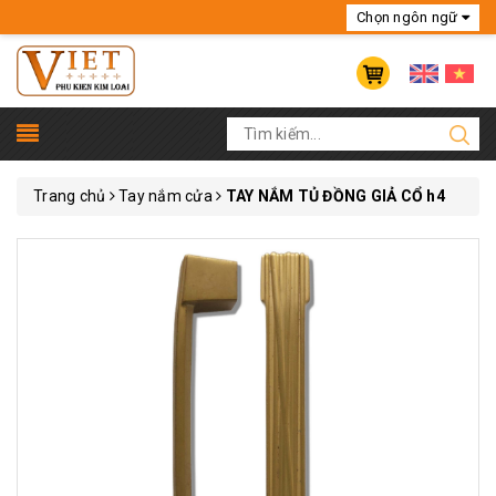
Chọn ngôn ngữ
Tiếng Anh
Tiếng Việt
France
China
Trang chủ
Tay nắm cửa
TAY NẮM TỦ ĐỒNG GIẢ CỔ h4